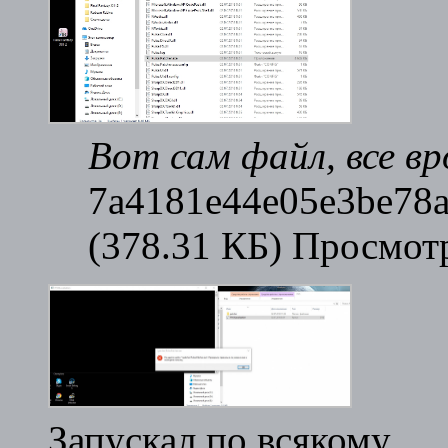
Вот сам файл, все вр
7a4181e44e05e3be78a
(378.31 КБ) Просмот
Запускал по всякому.