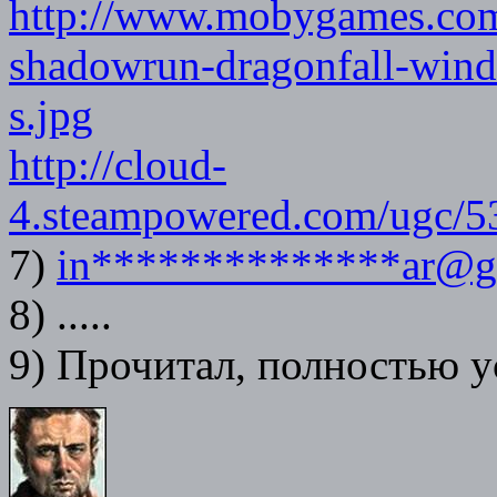
http://www.mobygames.com
shadowrun-dragonfall-wind
s.jpg
http://cloud-
4.steampowered.com/ug
7)
in**************ar@g
8) .....
9) Прочитал, полностью у