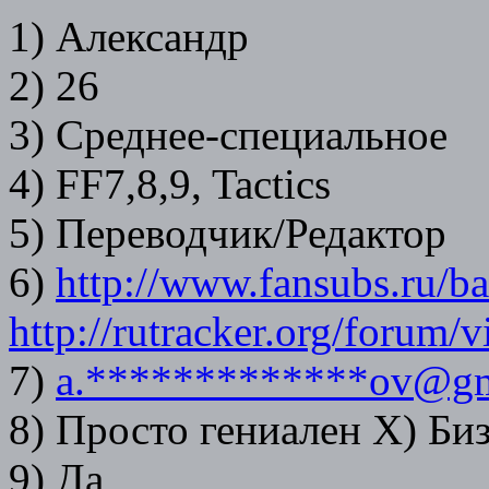
1) Александр
2) 26
3) Среднее-специальное
4) FF7,8,9, Tactics
5) Переводчик/Редактор
6)
http://www.fansubs.ru/b
http://rutracker.org/forum
7)
a.*************ov@gm
8) Просто гениален Х) Би
9) Да