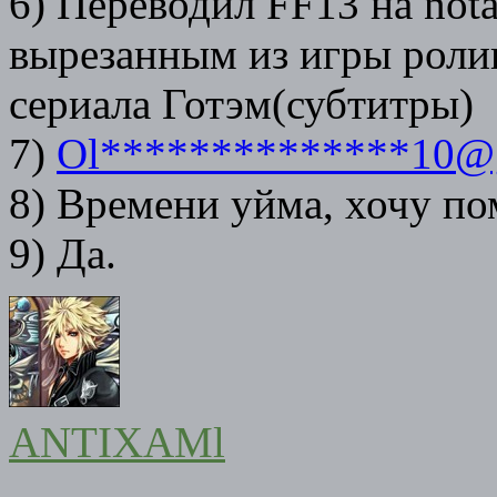
6) Переводил FF13 на not
вырезанным из игры ролик
сериала Готэм(субтитры)
7)
Ol**************10@
8) Времени уйма, хочу по
9) Да.
ANTIXAMl