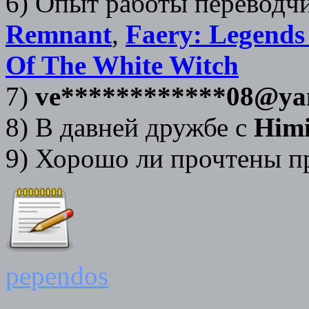
6) Опыт работы переводч
Remnant
,
Faery: Legends
Of The White Witch
7)
ve************08@ya
8) В давней дружбе с
Him
9) Хорошо ли прочтены 
pependos