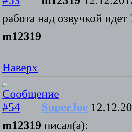
m12319
12.12.201
работа над озвучкой идет 
m12319
Наверх
SuperJoe
12.12.20
m12319
писал(а):